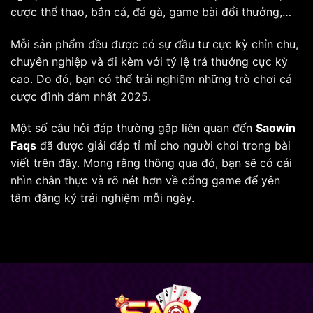
cược thể thao, bắn cá, đá gà, game bài đổi thưởng,…
Mỗi sản phẩm đều được có sự đầu tư cực kỳ chỉn chu,
chuyên nghiệp và đi kèm với tỷ lệ trả thưởng cực kỳ
cao. Do đó, bạn có thể trải nghiệm những trò chơi cá
cược đình đám nhất 2025.
Một số câu hỏi đáp thường gặp liên quan đến
Saowin
Faqs
đã được giải đáp tỉ mỉ cho người chơi trong bài
viết trên đây. Mong rằng thông qua đó, bạn sẽ có cái
nhìn chân thực và rõ nét hơn về cổng game để yên
tâm đăng ký trải nghiệm mỗi ngày.