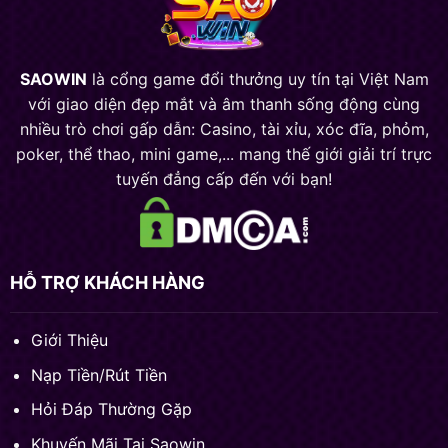
SAOWIN
là cổng game đổi thưởng uy tín tại Việt Nam
với giao diện đẹp mắt và âm thanh sống động cùng
nhiều trò chơi gấp dẫn: Casino, tài xỉu, xóc đĩa, phỏm,
poker, thể thao, mini game,... mang thế giới giải trí trực
tuyến đẳng cấp đến với bạn!
HỖ TRỢ KHÁCH HÀNG
Giới Thiệu
Nạp Tiền
/
Rút Tiền
Hỏi Đáp Thường Gặp
Khuyến Mãi Tại Saowin