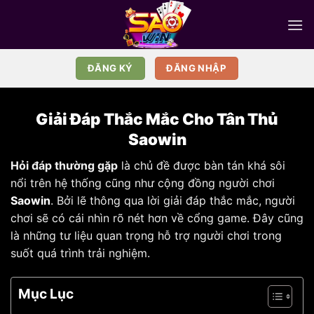
Bỏ
qua
nội
dung
ĐĂNG KÝ
ĐĂNG NHẬP
Giải Đáp Thắc Mắc Cho Tân Thủ
Saowin
Hỏi đáp thường gặp
là chủ đề được bàn tán khá sôi
nổi trên hệ thống cũng như cộng đồng người chơi
Saowin
. Bởi lẽ thông qua lời giải đáp thắc mắc, người
chơi sẽ có cái nhìn rõ nét hơn về cổng game. Đây cũng
là những tư liệu quan trọng hỗ trợ người chơi trong
suốt quá trình trải nghiệm.
Mục Lục