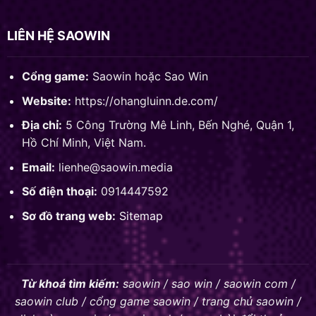
LIÊN HỆ SAOWIN
Cổng game:
Saowin hoặc Sao Win
Website:
https://ohangluinn.de.com/
Địa chỉ:
5 Công Trường Mê Linh, Bến Nghé, Quận 1,
Hồ Chí Minh, Việt Nam.
Email:
lienhe@saowin.media
Số điện thoại:
0914447592
Sơ đồ trang web:
Sitemap
Từ khoá tìm kiếm:
saowin / sao win / saowin com /
saowin club / cổng game saowin / trang chủ saowin /