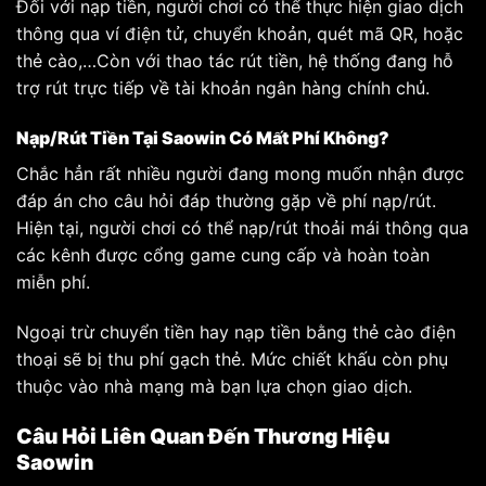
Đối với nạp tiền, người chơi có thể thực hiện giao dịch
thông qua ví điện tử, chuyển khoản, quét mã QR, hoặc
thẻ cào,…Còn với thao tác rút tiền, hệ thống đang hỗ
trợ rút trực tiếp về tài khoản ngân hàng chính chủ.
Nạp/Rút Tiền Tại Saowin Có Mất Phí Không?
Chắc hẳn rất nhiều người đang mong muốn nhận được
đáp án cho câu hỏi đáp thường gặp về phí nạp/rút.
Hiện tại, người chơi có thể nạp/rút thoải mái thông qua
các kênh được cổng game cung cấp và hoàn toàn
miễn phí.
Ngoại trừ chuyển tiền hay nạp tiền bằng thẻ cào điện
thoại sẽ bị thu phí gạch thẻ. Mức chiết khấu còn phụ
thuộc vào nhà mạng mà bạn lựa chọn giao dịch.
Câu Hỏi Liên Quan Đến Thương Hiệu
Saowin