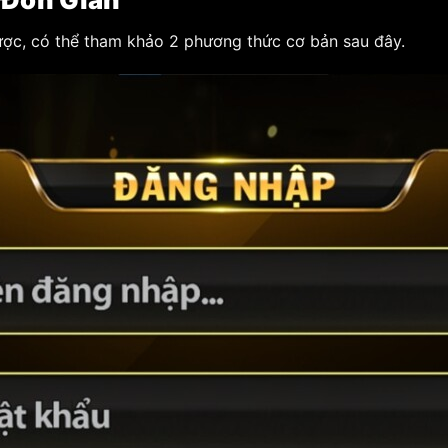
ược, có thể tham khảo 2 phương thức cơ bản sau đây.