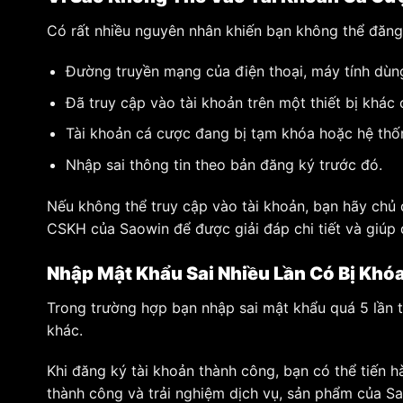
Có rất nhiều nguyên nhân khiến bạn không thể đăng
Đường truyền mạng của điện thoại, máy tính dùng 
Đã truy cập vào tài khoản trên một thiết bị khác 
Tài khoản cá cược đang bị tạm khóa hoặc hệ thốn
Nhập sai thông tin theo bản đăng ký trước đó.
Nếu không thể truy cập vào tài khoản, bạn hãy chủ đ
CSKH của Saowin để được giải đáp chi tiết và giúp 
Nhập Mật Khẩu Sai Nhiều Lần Có Bị Khó
Trong trường hợp bạn nhập sai mật khẩu quá 5 lần t
khác.
Khi đăng ký tài khoản thành công, bạn có thể tiến 
thành công và trải nghiệm dịch vụ, sản phẩm của S