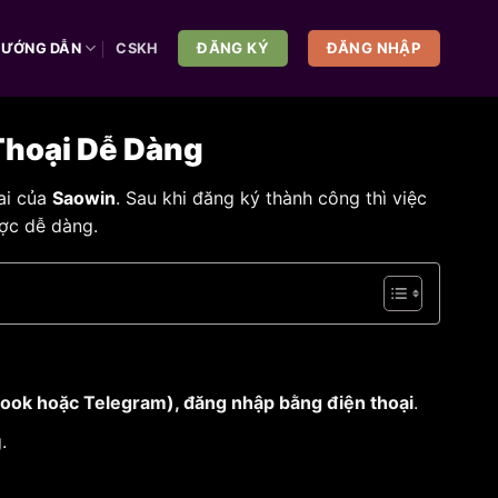
ĐĂNG KÝ
ĐĂNG NHẬP
ƯỚNG DẪN
CSKH
Thoại Dễ Dàng
ai của
Saowin
. Sau khi đăng ký thành công thì việc
ược dễ dàng.
ook hoặc Telegram), đăng nhập bằng điện thoại
.
.