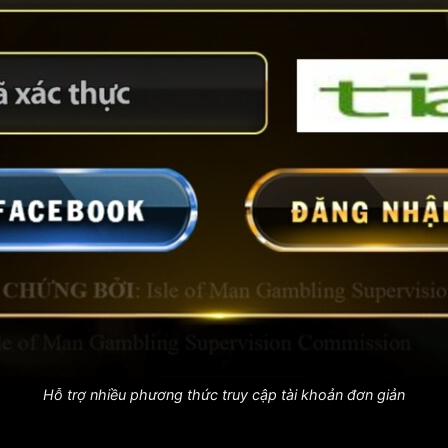
Hỗ trợ nhiều phương thức truy cập tài khoản đơn giản