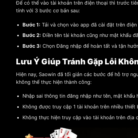
Để có thể vào tài khoản trên điện thoại thì trước ti
tính với 3 bước cơ bản sau:
Bước 1:
Tải và chọn vào app đã cài đặt trên điện
Bước 2:
Điền tên tài khoản cũng như mật khẩu đã
Bước 3:
Chọn Đăng nhập để hoàn tất và tận hưởng
Lưu Ý Giúp Tránh Gặp Lỗi Kh
Hiện nay, Saowin đã tối giản các bước để hỗ trợ ng
không thể thực hiện thành công:
Nhập sai thông tin đăng nhập như tên, mật khẩu 
Không được truy cập 1 tài khoản trên nhiều thiết
Không thực hiện truy cập vào tài khoản trên địa c