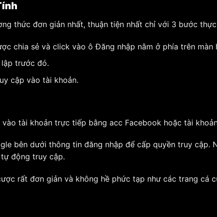
Tính
ng thức đơn giản nhất, thuận tiện nhất chỉ với 3 bước thực
ược chia sẻ và click vào ô Đăng nhập nằm ở phía trên màn 
lập trước đó.
uy cập vào tài khoản.
 vào tài khoản trực tiếp bằng acc Facebook hoặc tài khoả
gle bên dưới thông tin đăng nhập để cấp quyền truy cập. N
 tự động truy cập.
cược rất đơn giản và không hề phức tạp như các trang cá c