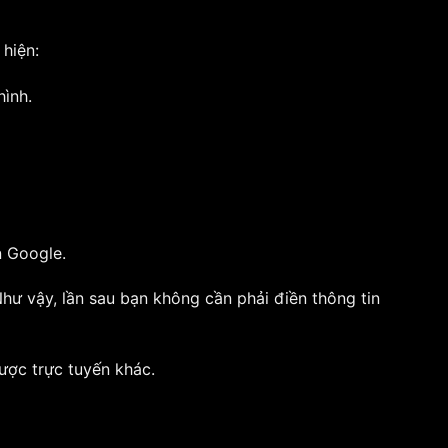
 hiện:
hình.
n Google.
hư vậy, lần sau bạn không cần phải điền thông tin
ược trực tuyến khác.