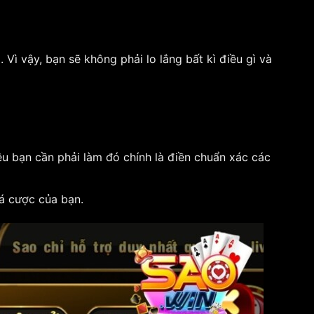
 Vì vậy, bạn sẽ không phải lo lắng bất kì điều gì và
iều bạn cần phải làm đó chính là điền chuẩn xác các
á cược của bạn.