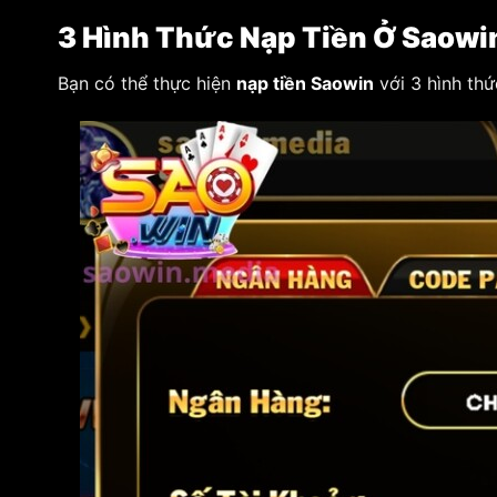
3 Hình Thức Nạp Tiền Ở Saowi
Bạn có thể thực hiện
nạp tiền Saowin
với 3 hình thứ