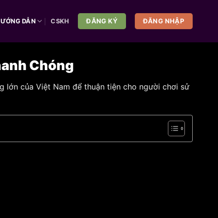
ĐĂNG KÝ
ĐĂNG NHẬP
ƯỚNG DẪN
CSKH
Nhanh Chóng
 lớn của Việt Nam để thuận tiện cho người chơi sử