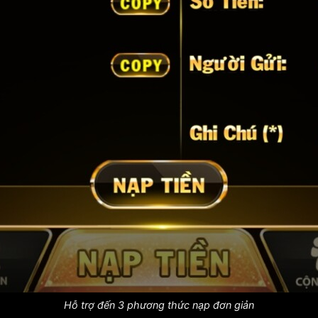
Hỗ trợ đến 3 phương thức nạp đơn giản