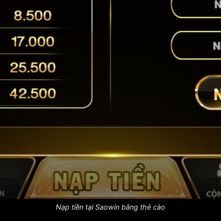
Nạp tiền tại Saowin bằng thẻ cào