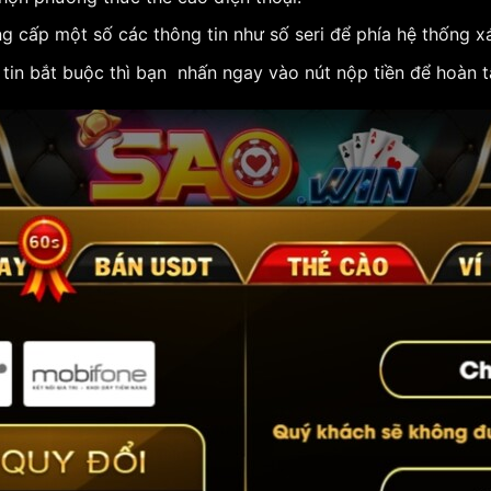
ng cấp một số các thông tin như số seri để phía hệ thống x
tin bắt buộc thì bạn nhấn ngay vào nút nộp tiền để hoàn tấ