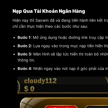
Nạp Qua Tài Khoản Ngân Hàng
Hiện nay thì Saowin đã và đang tiến hành liên kết tr
chỉ cần thực hiện theo các bước như sau:
Bước 1:
Mở ứng dụng hoặc đường link truy cập t
Bước 2:
Lựa ngay vào trong mục nạp tiền hiển thị
Bước 3:
Màn hình sẽ lập tức hiển thị toàn bộ nhữ
thông tin.
Bước 4:
Nhấn ngay vào nút nạp ở góc phải của m